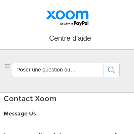
Aller
Aller
à
au
la
contenu
navigation
principal
Centre d'aide
Poser
Basculer le menu
une
question
ou
rechercher
Contact Xoom
par
mot
Message Us
clé