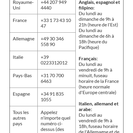
Royaume-
+44 207 949
Anglais, espagnol et
Uni
4440
filipino:
Du lundi au
dimanche de 9h à
France
+33 1 73 43 10
21h (heure de l'Est)
47
Du lundi au
dimanche de 6h à
Allemagne
+49 30 346
18h (heure du
558 90
Pacifique)
Italie
+39
Français:
0223312012
Du lundi au
vendredi de 9h à
Pays-Bas
+31 70 700
minuit, fuseau
6463
horaire de la France
(heure normale
d'Europe centrale)
Espagne
+34 91 835
1055
Italien, allemand et
arabe:
Tous les
Appelez
Du lundi au
autres
n'importe quel
vendredi de 9h à
pays
numéro ci-
18h, fuseau horaire
dessus (des
de l'Allemagne et de